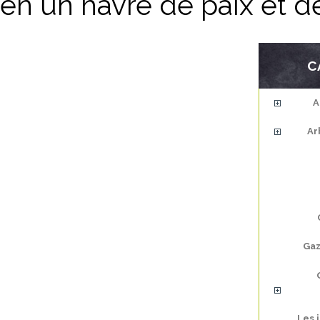
en un havre de paix et d
C
A
Ar
Gaz
Les 