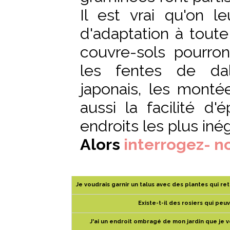
Il est vrai qu'on l
d'adaptation à toute
couvre-sols pourron
les fentes de da
japonais, les montée
aussi la facilité d'
endroits les plus iné
Alors
interrogez- n
Je voudrais garnir un talus avec des plantes qui re
Existe-t-il des rosiers qui peu
J'ai un endroit ombragé de mon jardin que je v