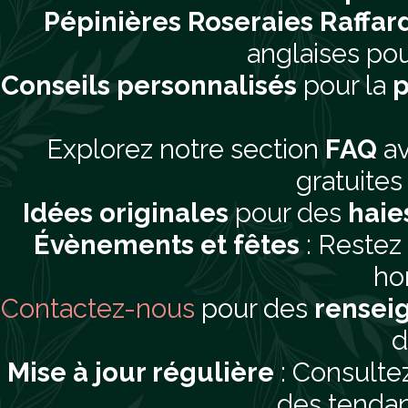
Pépinières Roseraies Raffar
anglaises pou
Conseils personnalisés
pour la
p
Explorez notre section
FAQ
av
gratuites 
Idées originales
pour des
haie
Évènements et fêtes
: Restez
hor
Contactez-nous
pour des
rensei
d
Mise à jour régulière
: Consultez
des tendan