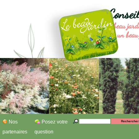
Consei
Le beau jard
un beau 
Nos
Posez votre
partenaires
question