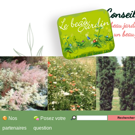
Consei
Le beau jard
un beau 
Nos
Posez votre
partenaires
question