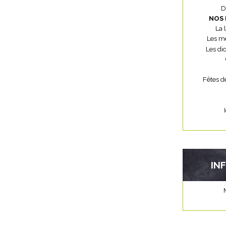
D
NOS 
La 
Les mé
Les di
Fêtes d
IN