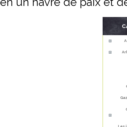
en un havre de paix et d
C
A
Ar
Gaz
Les 