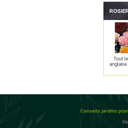
ROSIER
Tout l
anglaise
Conseils jardins pla
Me