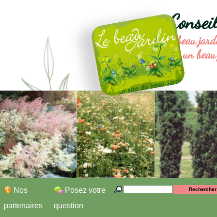
Consei
Le beau jard
un beau 
Nos
Posez votre
partenaires
question