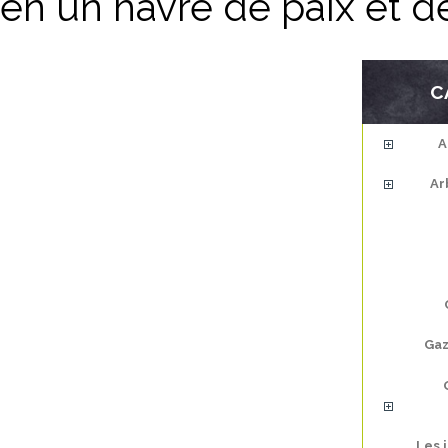
en un havre de paix et d
C
A
Ar
Gaz
Les 