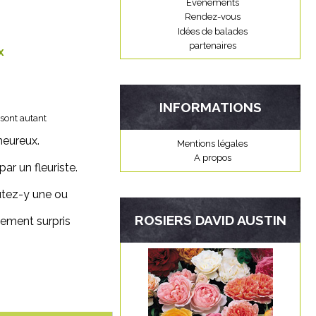
Evènements
Rendez-vous
Idées de balades
partenaires
x
INFORMATIONS
 sont autant
heureux.
Mentions légales
A propos
ar un fleuriste.
outez-y une ou
ROSIERS DAVID AUSTIN
lement surpris