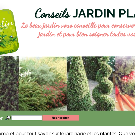
JARDIN P
Conseils
Le beau jardin vous conseille pour conserv
jardin et pour bien soigner toutes vo
on
omplet pour tout savoir sur le jardinage et les plantes. Que 