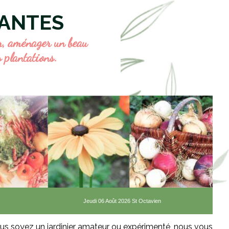
LANTES
er, aménager un beau
s plantations.
Jeudi 06 Août 2026 St Octavien
vous soyez un jardinier amateur ou expérimenté, nous vous