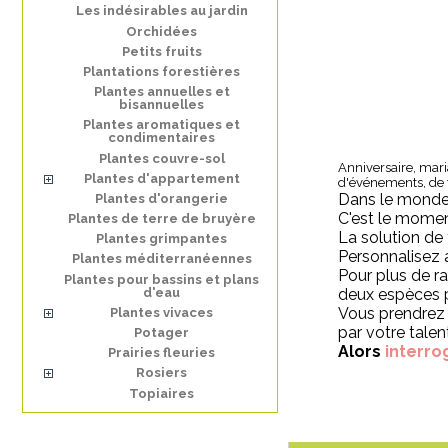
Les indésirables au jardin
Orchidées
Petits fruits
Plantations forestières
Plantes annuelles et
bisannuelles
Plantes aromatiques et
condimentaires
Plantes couvre-sol
Anniversaire, mari
Plantes d'appartement
d'événements, de fê
Dans le monde 
Plantes d'orangerie
C'est le momen
Plantes de terre de bruyère
La solution de 
Plantes grimpantes
Personnalisez 
Plantes méditerranéennes
Pour plus de ra
Plantes pour bassins et plans
d'eau
deux espèces p
Vous prendrez 
Plantes vivaces
par votre talent
Potager
Alors
interro
Prairies fleuries
Rosiers
Topiaires