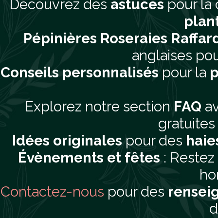
Découvrez des
astuces
pour la 
plan
Pépinières Roseraies Raffar
anglaises pou
Conseils personnalisés
pour la
p
Explorez notre section
FAQ
av
gratuites 
Idées originales
pour des
haie
Évènements et fêtes
: Restez
hor
Contactez-nous
pour des
rensei
d