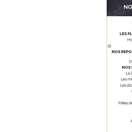
NO
LES P
Hi
NOS REPO
D
NOS 
La 
Les mé
Les di
Fêtes d