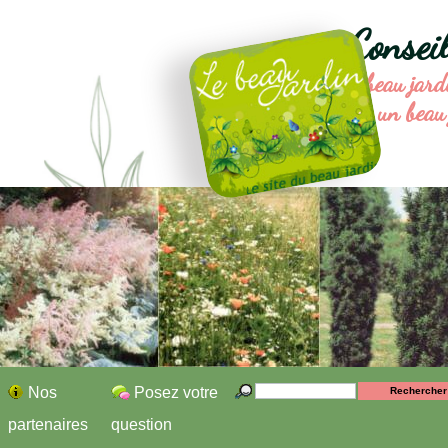
Consei
Le beau jard
un beau 
Nos
Posez votre
partenaires
question