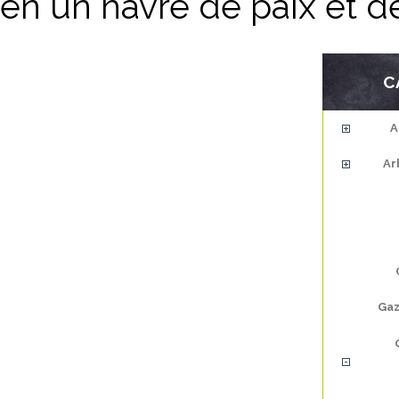
en un havre de paix et d
C
A
Ar
Gaz