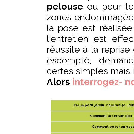
pelouse
ou pour to
zones endommagées 
la pose est réalisé
l'entretien est eff
réussite à la reprise
escompté, demande
certes simples mais i
Alors
interrogez- n
J'ai un petit jardin. Pourrais-je ut
Comment le terrain doit-
Comment poser un gazo