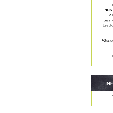
D
NOS 
La 
Les mé
Les di
Fêtes d
IN