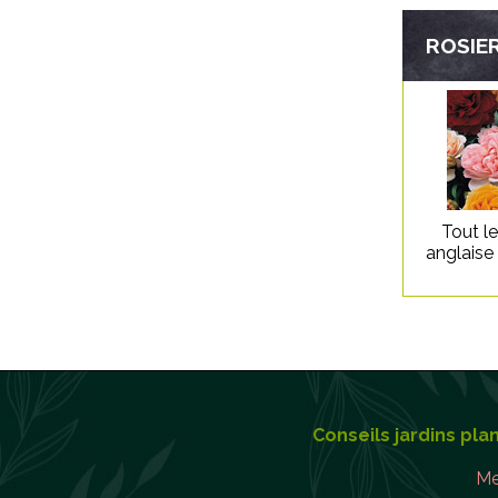
ROSIER
Tout l
anglaise
Conseils jardins pla
Me