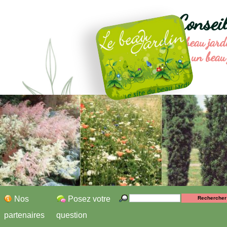
Consei
Le beau jard
un beau 
Nos
Posez votre
partenaires
question