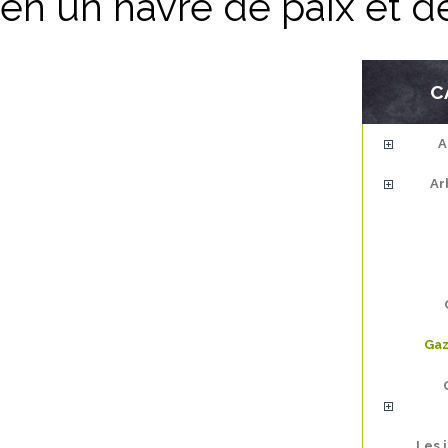
en un havre de paix et d
C
A
Ar
Gaz
Les 