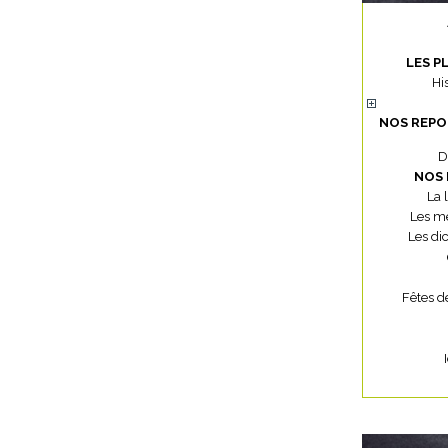
LES P
Hi
NOS REPO
D
NOS 
La 
Les mé
Les di
Fêtes d