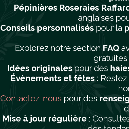
Pépinières Roseraies Raffar
anglaises pou
Conseils personnalisés
pour la
p
Explorez notre section
FAQ
av
gratuites 
Idées originales
pour des
haie
Évènements et fêtes
: Restez
hor
Contactez-nous
pour des
rensei
d
Mise à jour régulière
: Consultez
des tendan