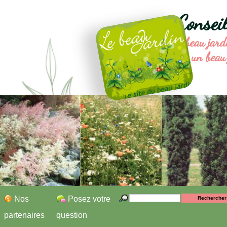
Consei
Le beau jard
un beau 
Nos
Posez votre
partenaires
question