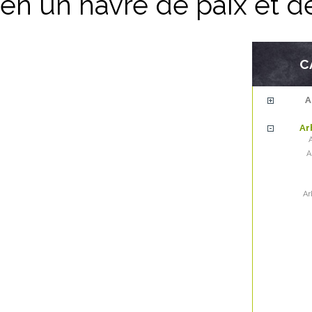
en un havre de paix et d
C
A
Ar
A
A
Ar